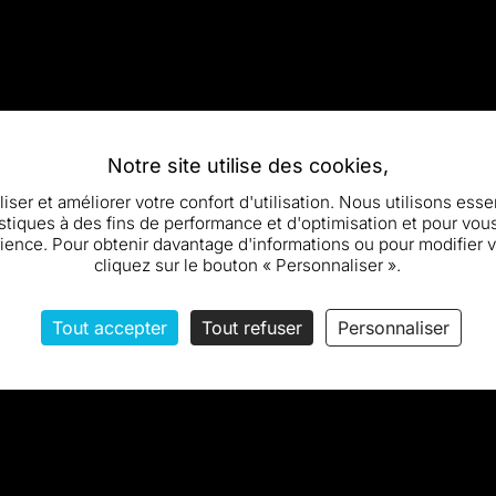
Lire plus
iser et améliorer votre confort d'utilisation. Nous utilisons esse
stiques à des fins de performance et d'optimisation et pour vou
ience. Pour obtenir davantage d'informations ou pour modifier 
cliquez sur le bouton « Personnaliser ».
Tout accepter
Tout refuser
Personnaliser
SEO
Comment Nexoka a aidé les Ateliers ChicTifs
à doubler leur volume de réservation ?
Lire plus