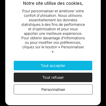
Pour personnaliser et améliorer votre
confort d'utilisation. Nous utilisons
essentiellement les données
statistiques à des fins de performance
et d'optimisation et pour vous
SEO SEM : Comprendre les
apporter une meilleure expérience.
différences entre SEM et SEO,
Pour obtenir davantage d'informations
SEA, SMO
ou pour modifier vos préférences,
cliquez sur le bouton « Personnaliser
SEO
».
Lire plus
Tout accepter
Tout refuser
Personnaliser